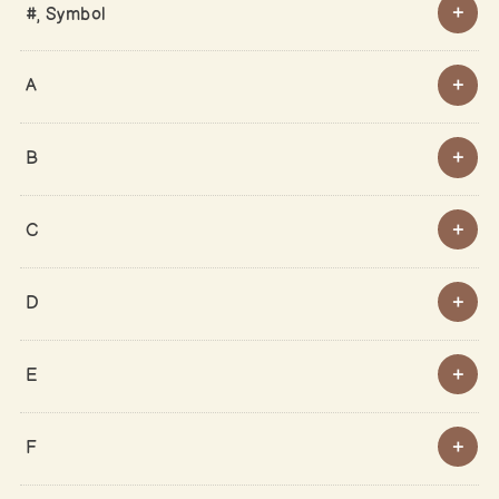
#, Symbol
A
B
C
D
E
F