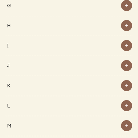
G
H
I
J
K
L
M