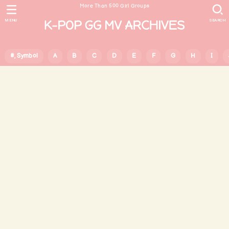
More Than 500 Girl Groups
MENU
SEARCH
#, Symbol
A
B
C
D
E
F
G
H
I