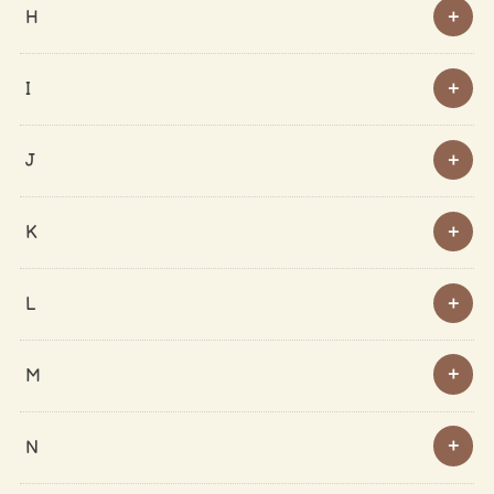
H
I
J
K
L
M
N