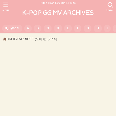
More Than 500 Girl Groups
MENU
SEARCH
#, Symbol
A
B
C
D
E
F
G
H
I
HOME
O
OUIGEE (오이지) [2014]