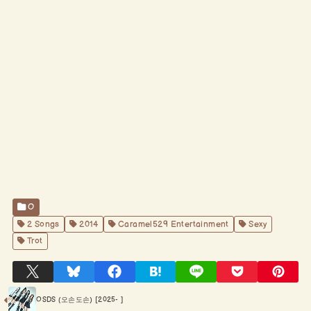
O
2 Songs
2014
Caramel529 Entertainment
Sexy
Trot
OSDS (오손도손) [2025- ]