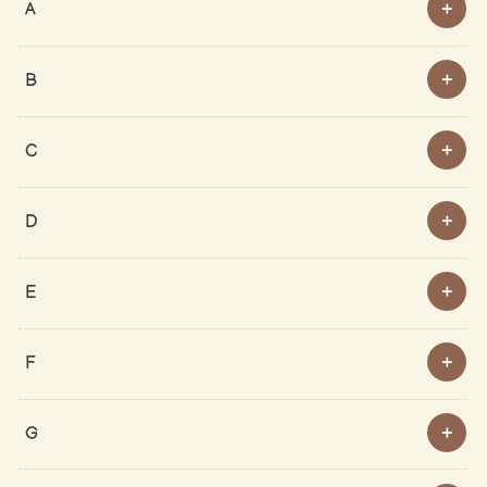
A
B
C
D
E
F
G