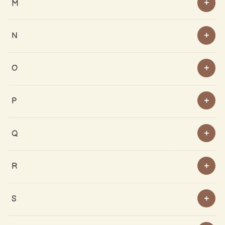
M
N
O
P
Q
R
S