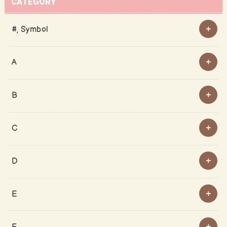
CATEGORY
#, Symbol
A
B
C
D
E
F