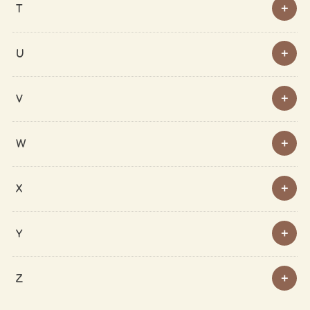
T
U
V
W
X
Y
Z