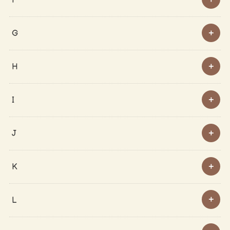
G
H
I
J
K
L