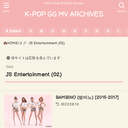
More Than 500 Girl Groups
MENU
SEARCH
#, Symbol
A
B
C
D
E
F
G
H
I
HOME
タグ : JS Entertainment (02)
当サイトは広告を含んでいます
JS Entertainment (02)
BAMBINO (밤비노) [2015-2017]
2022.08.10