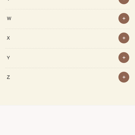
W
X
Y
Z