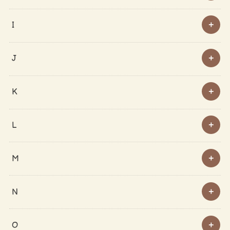
I
J
K
L
M
N
O