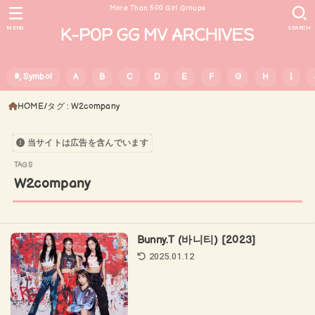
More Than 500 Girl Groups
MENU
SEARCH
#, Symbol
A
B
C
D
E
F
G
H
I
HOME
タグ : W2company
当サイトは広告を含んでいます
W2company
Bunny.T (바니티) [2023]
2025.01.12