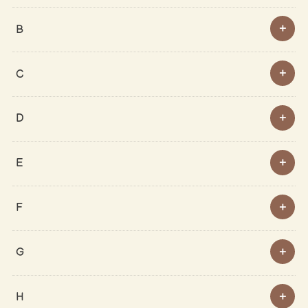
B
C
D
E
F
G
H