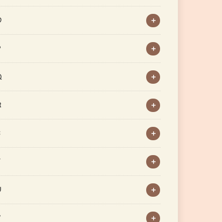
O
P
Q
R
S
T
U
V