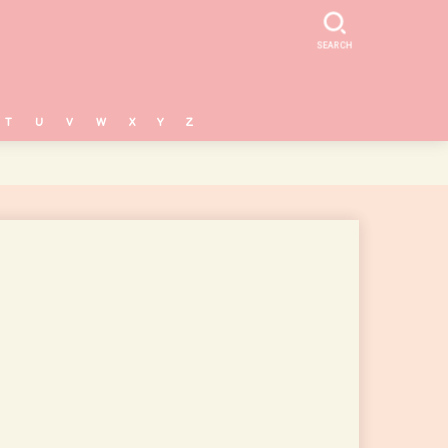
SEARCH
T
U
V
W
X
Y
Z