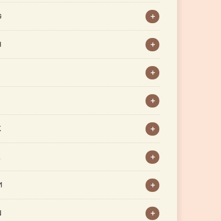
G
H
J
K
L
M
N