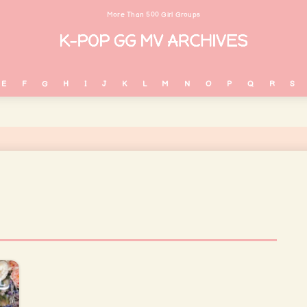
More Than 500 Girl Groups
E
F
G
H
I
J
K
L
M
N
O
P
Q
R
S