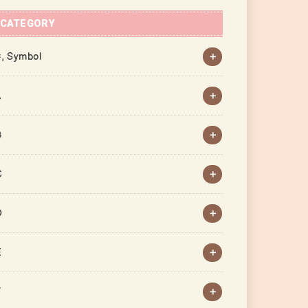
CATEGORY
, Symbol
A
B
C
D
E
F