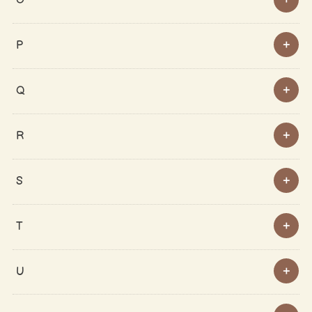
O
P
Q
R
S
T
U