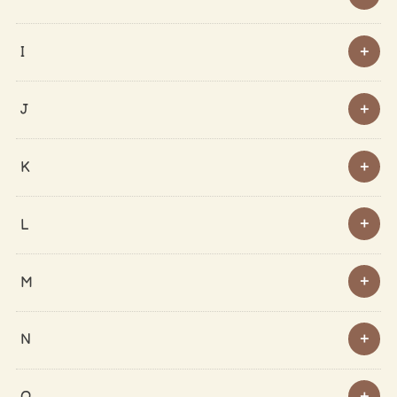
I
J
K
L
M
N