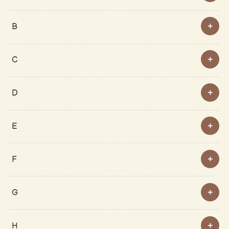
B
C
D
E
F
G
H