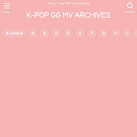
More Than 500 Girl Groups
MENU
SEARCH
#, Symbol
A
B
C
D
E
F
G
H
I