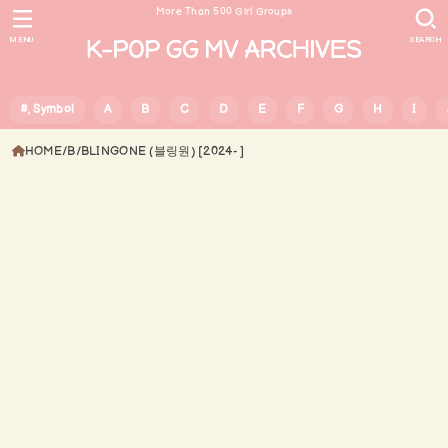
More Than 500 Girl Groups
MENU
SEARCH
#, Symbol
A
B
C
D
E
F
G
H
I
HOME
B
BLINGONE (블링원) [2024- ]