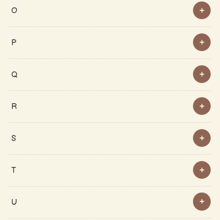
O
P
Q
R
S
T
U