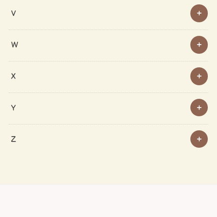
V
W
X
Y
Z