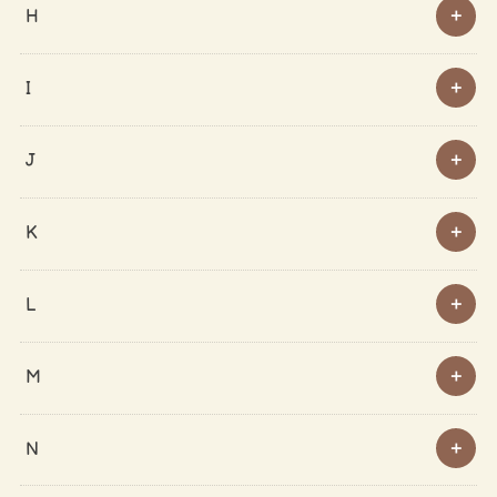
H
I
J
K
L
M
N