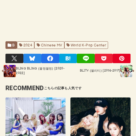
B
2024
Chinese MV
World K-Pop Center
BLING BLING (블링블링) [2020-
BLITY (블리티) [2016-2017]
2022]
RECOMMEND