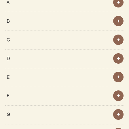
A
B
C
D
E
F
G