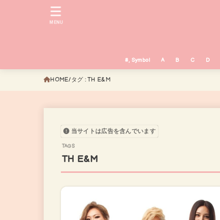
MENU
#, Symbol
A
B
C
D
HOME
タグ : TH E&M
当サイトは広告を含んでいます
TH E&M