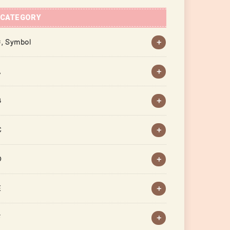
CATEGORY
, Symbol
A
B
C
D
E
F