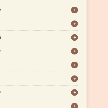
O
P
Q
R
S
T
U
V