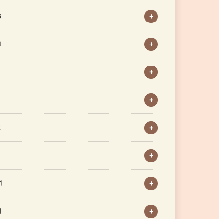
G
H
J
K
L
M
N