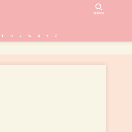
SEARCH
T
U
V
W
X
Y
Z