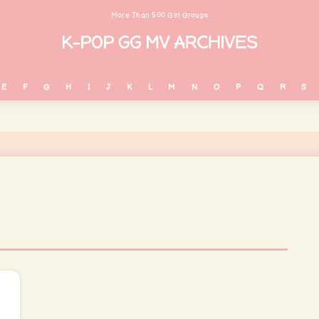
More Than 500 Girl Groups
E
F
G
H
I
J
K
L
M
N
O
P
Q
R
S