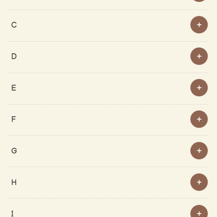
C
D
E
F
G
H
I