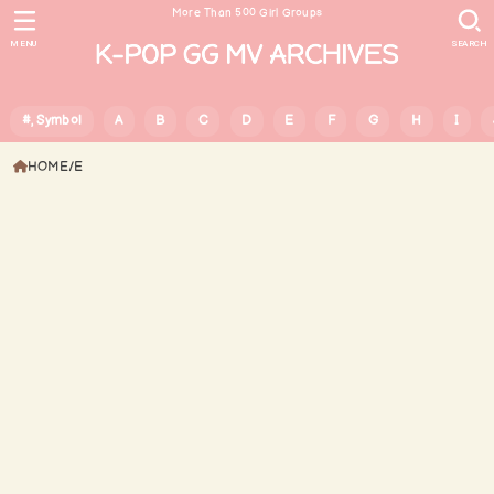
More Than 500 Girl Groups
MENU
SEARCH
#, Symbol
A
B
C
D
E
F
G
H
I
HOME
E