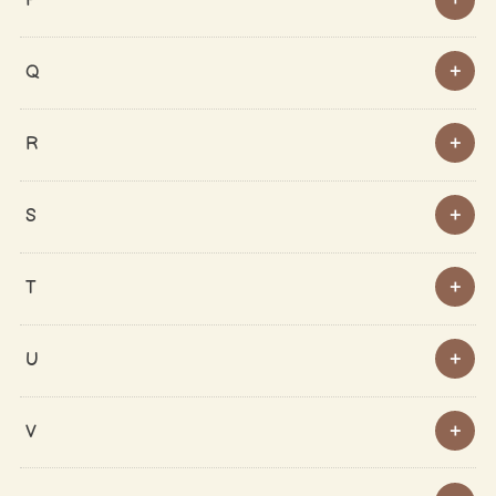
P
Q
R
S
T
U
V