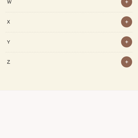
W
X
Y
Z