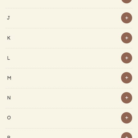
J
K
L
M
N
O