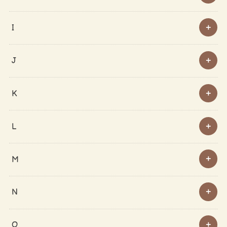
I
J
K
L
M
N
O