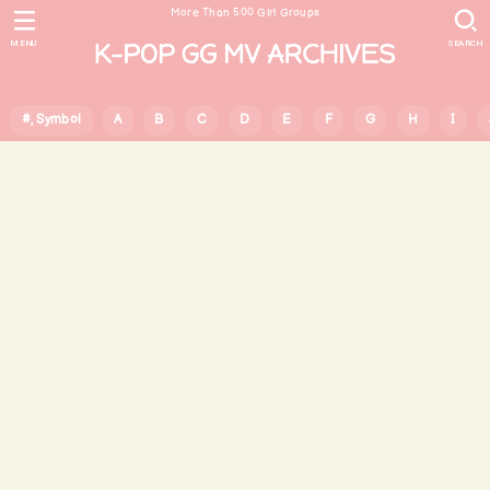
More Than 500 Girl Groups
MENU
SEARCH
#, Symbol
A
B
C
D
E
F
G
H
I