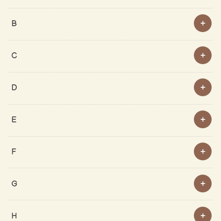
B
C
D
E
F
G
H